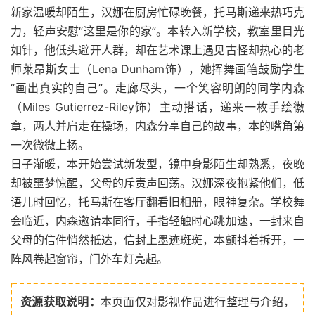
新家温暖却陌生，汉娜在厨房忙碌晚餐，托马斯递来热巧克
力，轻声安慰“这里是你的家”。本转入新学校，教室里目光
如针，他低头避开人群，却在艺术课上遇见古怪却热心的老
师莱昂斯女士（Lena Dunham饰），她挥舞画笔鼓励学生
“画出真实的自己”。走廊尽头，一个笑容明朗的同学内森
（Miles Gutierrez-Riley饰）主动搭话，递来一枚手绘徽
章，两人并肩走在操场，内森分享自己的故事，本的嘴角第
一次微微上扬。
日子渐暖，本开始尝试新发型，镜中身影陌生却熟悉，夜晚
却被噩梦惊醒，父母的斥责声回荡。汉娜深夜抱紧他们，低
语儿时回忆，托马斯在客厅翻看旧相册，眼神复杂。学校舞
会临近，内森邀请本同行，手指轻触时心跳加速，一封来自
父母的信件悄然抵达，信封上墨迹斑斑，本颤抖着拆开，一
阵风卷起窗帘，门外车灯亮起。
资源获取说明：
本页面仅对影视作品进行整理与介绍，