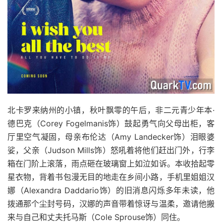
北卡罗来纳州的小镇，秋叶飘零的午后，非二元青少年本·
德巴克（Corey Fogelmanis饰）鼓起勇气向父母出柜，客
厅里空气凝固，母亲布伦达（Amy Landecker饰）泪眼婆
娑，父亲（Judson Mills饰）怒吼着将他们赶出门外，行李
箱在门阶上滚落，雨点砸在玻璃窗上如泣如诉。本收拾起零
星衣物，背着书包漫无目的地走在乡间小路，手机里姐姐汉
娜（Alexandra Daddario饰）的旧消息闪烁多年未读，他
拨通那个尘封号码，汉娜的声音带着惊讶与温柔，邀请他搬
来与自己和丈夫托马斯（Cole Sprouse饰）同住。