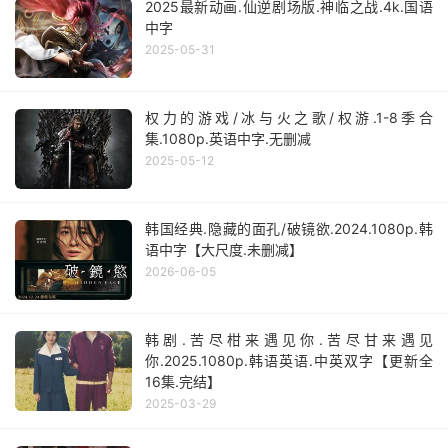
2025最新动画.仙逆剧场版.神临之战.4k.国语
中字
2025-05-31
权力的游戏/冰与火之歌/权游.1-8季合
集.1080p.英语中字.无删减
2025-05-12
韩国经典.隐藏的面孔/破镜欲.2024.1080p.韩
语中字【大尺度.未删减】
2026-06-05
韩剧.苦尽柑来遇见你.苦尽甘来遇见
你.2025.1080p.韩语英语.中英双字【更新全
16集.完结】
2025-03-29