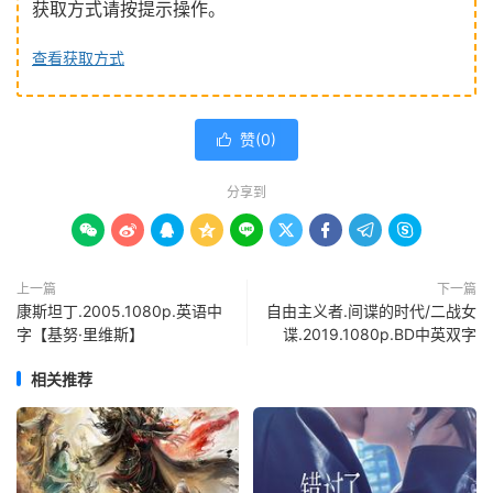
获取方式请按提示操作。
查看获取方式
赞(
0
)

分享到









上一篇
下一篇
康斯坦丁.2005.1080p.英语中
自由主义者.间谍的时代/二战女
字【基努·里维斯】
谍.2019.1080p.BD中英双字
相关推荐