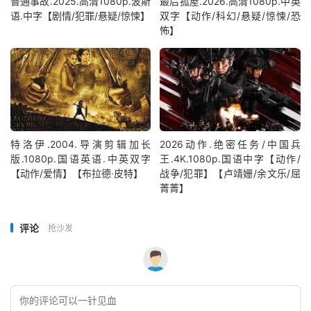
普通事故.2025.高清1080p.波斯
最后孤屋.2026.高清1080p.中英
语.中字【剧情/犯罪/悬疑/惊悚】
双字【动作/科幻/悬疑/惊悚/恐
怖】
特洛伊.2004.导演剪辑加长
2026动作.绝密任务/中国兵
版.1080p.国语英语.中英双字
王.4K.1080p.国语中字【动作/
【动作/爱情】【布拉德·皮特】
战争/犯罪】【卢靖姗/余文乐/屈
菁菁】
评论
抢沙发