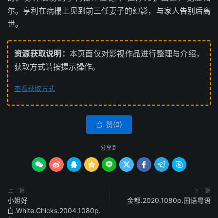
尔。亨利在病榻上见到前三任妻子的幻影，与家人告别后离
世。
资源获取说明：
本页面仅对影视作品进行整理与介绍，
获取方式请按提示操作。
查看获取方式
赞(
0
)

分享到









上一篇
下一篇
小姐好
金都.2020.1080p.国语粤语
白.White.Chicks.2004.1080p.