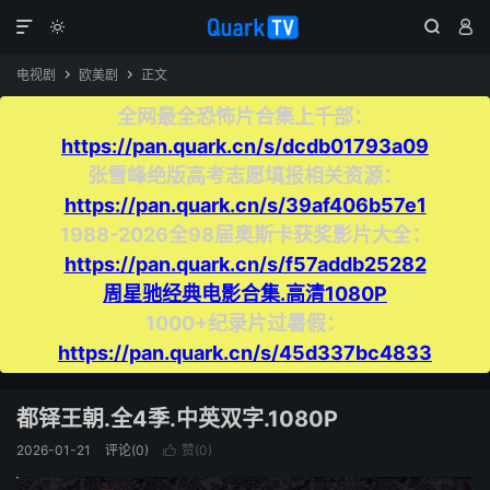




电视剧
欧美剧
正文


全网最全恐怖片合集上千部：
https://pan.quark.cn/s/dcdb01793a09
张雪峰绝版高考志愿填报相关资源：
https://pan.quark.cn/s/39af406b57e1
1988-2026全98届奥斯卡获奖影片大全：
https://pan.quark.cn/s/f57addb25282
周星驰经典电影合集.高清1080P
1000+纪录片过暑假：
https://pan.quark.cn/s/45d337bc4833
都铎王朝.全4季.中英双字.1080P
2026-01-21
评论(0)
赞(
0
)
