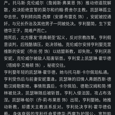
产。托马斯·克伦威尔（詹姆斯·弗莱恩 饰）推动修道院解
散，处决拒绝宣誓的莫尔和约翰·费舍尔主教。凯瑟琳孤立
中去世。亨利转向简·西摩（安娜·布雷克 饰），安妮被控通
奸，与兄长乔治及其他男子一同被处决。亨利娶简，生下爱
德华王子，简难产而亡。
简死后，北方爆发“恩典朝圣”起义，反对宗教改革。亨利假
意谈判，后残酷镇压，处决领袖。克伦威尔安排亨利娶克里
维斯的安妮（乔丝·劳 饰）以结盟新教，却失败。亨利厌恶
安妮，克伦威尔被敌人陷害斩首。亨利爱上凯瑟琳·霍华德
（塔姆辛·艾格顿 饰），秘密交往。
亨利娶年轻的凯瑟琳·霍华德，她与托马斯·卡尔佩珀私通。
亨利受伤后与前妻安妮重逢。凯瑟琳的旧情人弗朗西斯·德
勒汉姆勒索她，事情败露后，卡尔佩珀、德勒汉姆和简·博
林被处决，凯瑟琳随后被斩首。亨利入侵法国，攻占布洛
涅。凯瑟琳·帕尔（乔·莉·布莱恩 饰）出现，亨利娶她。她推
动新教，却遭天主教派系反对。亨利处决亨利·霍华德伯
爵。身体衰弱的亨利任命爱德华·西摩为护国公，宽恕帕