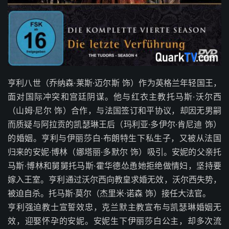
亨利八世（乔纳森·莱斯·迈尔斯 饰）作为英格兰年轻国王，
面对国际冲突和宫廷阴谋。他与红衣主教托马斯·沃尔西
（山姆·尼尔 饰）合作，与法国签订和平协议，却因无男嗣
而质疑与阿拉贡的凯瑟琳王后（玛利亚·多伊尔·肯尼迪 饰）
的婚姻。亨利与伊丽莎白·布朗特生下私生子，又被从法国
归来的安妮·博林（娜塔丽·多默尔 饰）吸引。安妮的父亲托
马斯·博林和舅舅托马斯·霍华德怂恿她拒绝做情妇，坚持要
嫁入王室。亨利通过沃尔西向教皇求婚无效，沃尔西失势，
被迫自杀。托马斯·莫尔（杰里米·诺森 饰）接任大法官。
亨利强迫教士宣誓效忠，克兰默主教宣布与凯瑟琳婚姻无
效，迎娶怀孕的安妮。安妮生下伊丽莎白公主，却多次流