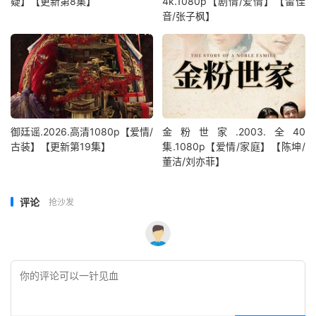
疑】【更新第8集】
4k.1080p【剧情/爱情】【雷佳
音/张子枫】
御廷谣.2026.高清1080p【爱情/
金粉世家.2003.全40
古装】【更新第19集】
集.1080p【爱情/家庭】【陈坤/
董洁/刘亦菲】
评论
抢沙发