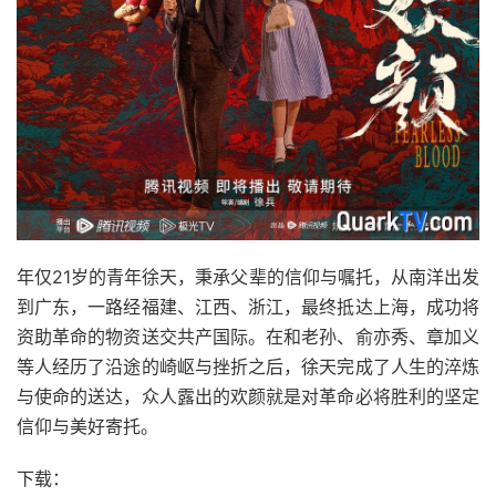
年仅21岁的青年徐天，秉承父辈的信仰与嘱托，从南洋出发
到广东，一路经福建、江西、浙江，最终抵达上海，成功将
资助革命的物资送交共产国际。在和老孙、俞亦秀、章加义
等人经历了沿途的崎岖与挫折之后，徐天完成了人生的淬炼
与使命的送达，众人露出的欢颜就是对革命必将胜利的坚定
信仰与美好寄托。
下载：