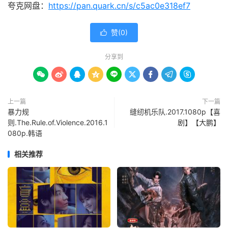
夸克网盘：
https://pan.quark.cn/s/c5ac0e318ef7
赞(
0
)

分享到









上一篇
下一篇
暴力规
缝纫机乐队.2017.1080p【喜
则.The.Rule.of.Violence.2016.1
剧】【大鹏】
080p.韩语
相关推荐