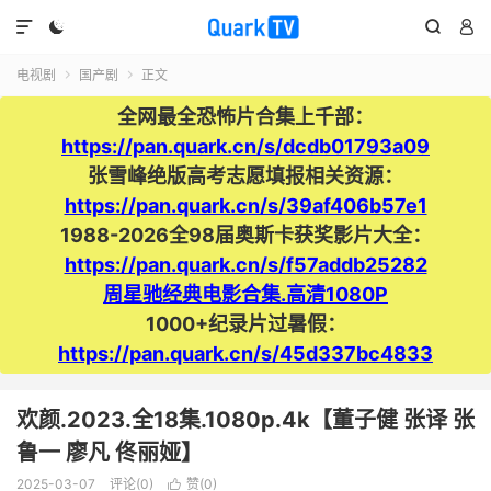




电视剧
国产剧
正文


全网最全恐怖片合集上千部：
https://pan.quark.cn/s/dcdb01793a09
张雪峰绝版高考志愿填报相关资源：
https://pan.quark.cn/s/39af406b57e1
1988-2026全98届奥斯卡获奖影片大全：
https://pan.quark.cn/s/f57addb25282
周星驰经典电影合集.高清1080P
1000+纪录片过暑假：
https://pan.quark.cn/s/45d337bc4833
欢颜.2023.全18集.1080p.4k【董子健 张译 张
鲁一 廖凡 佟丽娅】
2025-03-07
评论(0)
赞(
0
)
