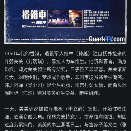
1950年代的香港，退役军人佟林（孙越）独自抚养捡来的
弃婴美美（刘瑞琪），靠拉人力车维生。他沉默寡言，满身
伤痕，却对美美倾注所有父爱，日子虽苦却温馨。美美渐渐
长大，聪明伶俐，梦想成为歌手，却因家境贫寒常被嘲笑。
邻居阿娣（吴少刚）是个热心肠，常帮衬父女俩，而街头混
混阿标（江浩）则对美美心生爱慕，暗中纠缠。
一天，美美偶然被歌厅老板（李立群）发掘，开始驻唱生
涯，逐渐崭露头角。佟林为支持女儿，拼命拉车赚钱，却因
过度劳累病倒。美美的事业蒸蒸日上，与富家子弟文杰（张