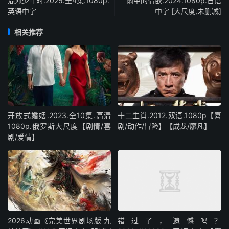
混沌少年时.2025.全4集.1080p.
雨中的情欲.2024.1080p.日语
英语中字
中字 [大尺度,未删减]
相关推荐
开放式婚姻.2023.全10集.高清
十二生肖.2012.双语.1080p【喜
1080p.俄罗斯大尺度【剧情/喜
剧/动作/冒险】【成龙/廖凡】
剧/爱情】
2026动画《完美世界剧场版 九
错过了，遗憾吗？