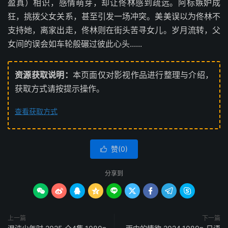
盈真）相识，感情萌芽，却让佟林感到疏远。阿标嫉妒成
狂，挑拨父女关系，甚至引发一场冲突。美美误以为佟林不
支持她，离家出走，佟林则在街头苦寻女儿。岁月流转，父
女间的误会如车轮般碾过彼此心头......
资源获取说明：
本页面仅对影视作品进行整理与介绍，
获取方式请按提示操作。
查看获取方式
赞(
0
)

分享到









上一篇
下一篇