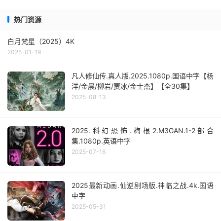
热门资源
白月梵星（2025）4K
2025-01-19
凡人修仙传.真人版.2025.1080p.国语中字【杨
洋/金晨/柳岩/贾冰/金士杰】【全30集】
2025-08-13
2025.科幻恐怖.梅根2.M3GAN.1-2部合
集.1080p.英语中字
2025-07-16
2025最新动画.仙逆剧场版.神临之战.4k.国语
中字
2025-05-31