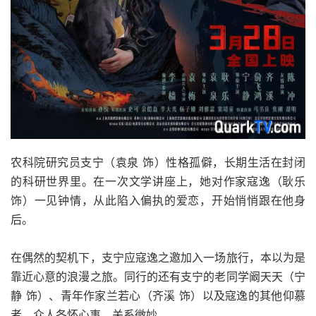
农科院研究员支宁（袁泉 饰）性格孤僻，长期生活在封闭
的科研世界里。在一次文学讲座上，她对作家寇逸（耿乐
饰）一见钟情，从此陷入偏执的爱恋，开始悄悄跟在他身
后。
在偶然的契机下，支宁应寇逸之邀加入一场旅行，本以为是
靠近心意的浪漫之旅。同行的还有支宁的老同学阚天天（宁
静 饰）、青年作家兰若心（齐溪 饰）以及寇逸的其他仰慕
者。众人各怀心事，关系微妙。