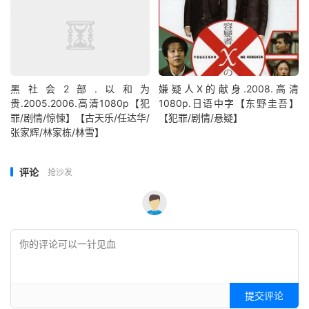
黑社会2部.以和为
嫌疑人X的献身.2008.高清
贵.2005.2006.高清1080p【犯
1080p.日语中字【东野圭吾】
罪/剧情/惊悚】【古天乐/任达华/
【犯罪/剧情/悬疑】
张家辉/林家栋/林雪】
评论
抢沙发
提交评论