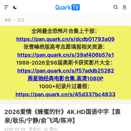




电影
正文

全网最全恐怖片合集上千部：
https://pan.quark.cn/s/dcdb01793a09
张雪峰绝版高考志愿填报相关资源：
https://pan.quark.cn/s/39af406b57e1
1988-2026全98届奥斯卡获奖影片大全：
https://pan.quark.cn/s/f57addb25282
周星驰经典电影合集.高清1080P
1000+纪录片过暑假：
https://pan.quark.cn/s/45d337bc4833
2026爱情《蜂蜜的针》4K.HD国语中字【袁
泉/耿乐/宁静/俞飞鸿/陈冲】
2026-05-08
评论(0)
赞(
0
)
